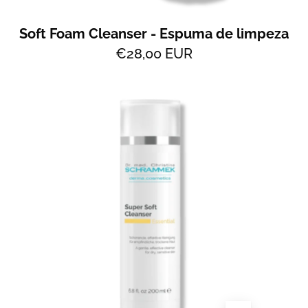
Soft Foam Cleanser - Espuma de limpeza
€28,00 EUR
Super
Soft
Cleanser
-
Leite
de
Limpeza
-
All
2
Skin