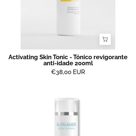
200ml
Activating Skin Tonic - Tónico revigorante
anti-idade 200ml
€38,00 EUR
Clearing
Face
Tonic
-
Tónico
Matificante
-