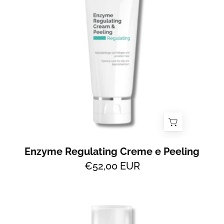
Peeling
-
All
2
Skin
Enzyme Regulating Creme e Peeling
€52,00 EUR
Herbal
Care
Lotion