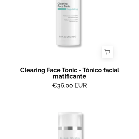
All
2
Skin
Clearing Face Tonic - Tónico facial
matificante
€36,00 EUR
Deep
Pore
Cleanser
-
Leite