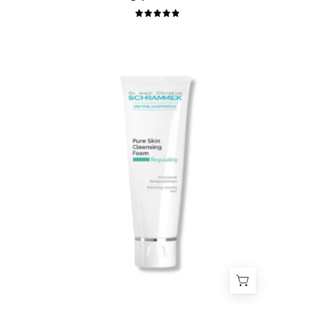
5.0
Pure
Skin
Cleansing
Foam
-
Espuma
de
Limpeza
pele
oleosa
-
All
2
Skin