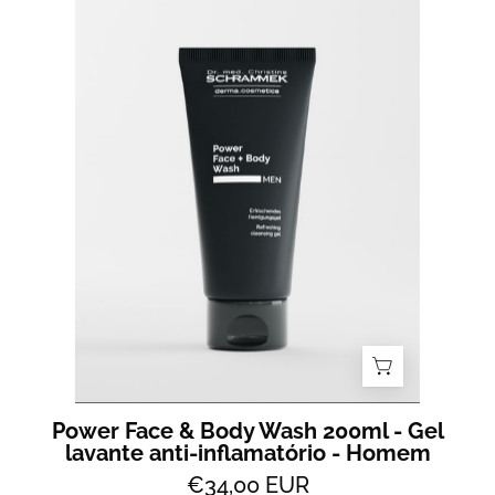
Power
Face
&
Body
Wash
200ml
-
Gel
lavante
anti-
inflamatório
-
Homem
Power Face & Body Wash 200ml - Gel
lavante anti-inflamatório - Homem
€34,00 EUR