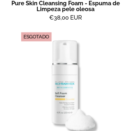
Pure Skin Cleansing Foam - Espuma de
Limpeza pele oleosa
€38,00 EUR
Soft
ESGOTADO
Foam
Cleanser
-
espuma
de
limpeza
para
Peles
Mistas
-
All
2
Skin