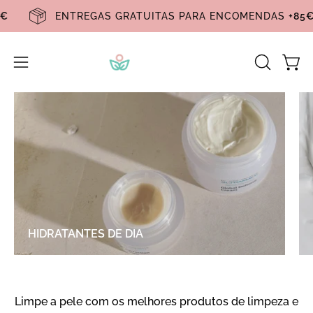
Pular
+85€
ENTREGAS GRATUITAS PARA ENCOMENDAS
+
para
o
conteúdo
Carr
Abra
ABRA
A
o
BARRA
menu
DE
de
PESQUIS
navegação
HIDRATANTES DE DIA
Limpe a pele com os melhores produtos de limpeza e