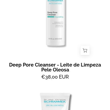
de
Limpeza
-
All
2
Skin
Deep Pore Cleanser - Leite de Limpeza
Pele Oleosa
€38,00 EUR
Enzyme
Regulating
Creme
e