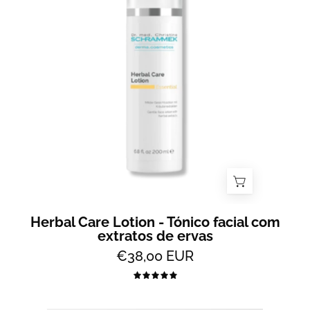
-
Tónico
facial
extratos
de
ervas
200ml
-
All
2
Skin
Herbal Care Lotion - Tónico facial com
extratos de ervas
€38,00 EUR
5.0