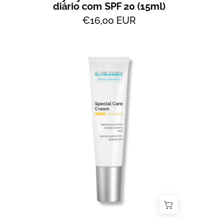
diário com SPF 20 (15ml)
€16,00 EUR
Travel
Special
Care
Cream
-
Hidratante
diário
para
peles
secas
a
sensíveis
(15ml)
-