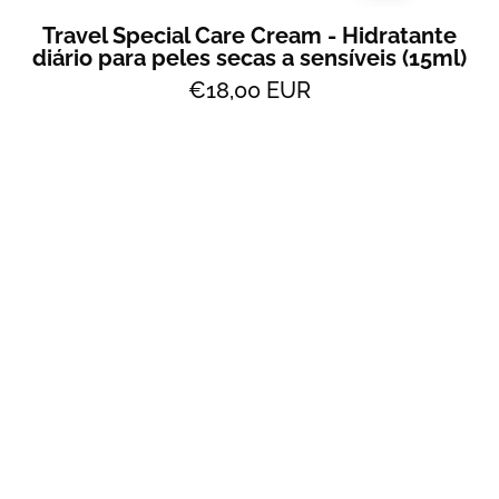
All
2
Travel Special Care Cream - Hidratante
diário para peles secas a sensíveis (15ml)
Skin
€18,00 EUR