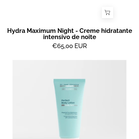
Skin
Hydra Maximum Night - Creme hidratante
intensivo de noite
€65,00 EUR
Perfect
Body
Lotion
-
loção
corporal
hidratante
e
reparadora
com