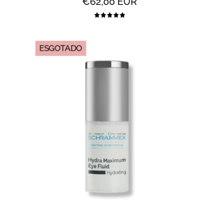
€62,00 EUR
5.0
Hydra
ESGOTADO
Maximum
Eye
Fluid
-
Fluido
hidratante
de
Olhos
15ml
-
All
2
Skin