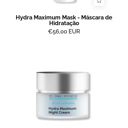
Hydra Maximum Mask - Máscara de
Hidratação
€56,00 EUR
Hydra
Maximum
Night
Cream
-
Hidratante
intensivo
de
noite
-
All
2