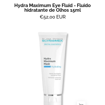
Hydra Maximum Eye Fluid - Fluido
hidratante de Olhos 15ml
€52,00 EUR
Hydra
Maximum
Mask
-
Máscara
de
Hidratação
-
All
2
Skin