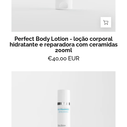
ceramidas
200ml
Perfect Body Lotion - loção corporal
hidratante e reparadora com ceramidas
200ml
€40,00 EUR
Skin
Elixier
-
Fluido
nutritivo
para
peles
muito