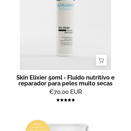
nutritivo
e
reparador
para
peles
muito
secas
Skin Elixier 50ml - Fluido nutritivo e
reparador para peles muito secas
€70,00 EUR
5.0
Special
Care