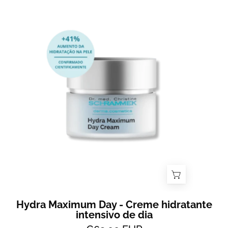
Hydra
Maximum
Day
Cream
-
Hidratante
intensivo
de
dia
-
All
2
Skin
Hydra Maximum Day - Creme hidratante
intensivo de dia