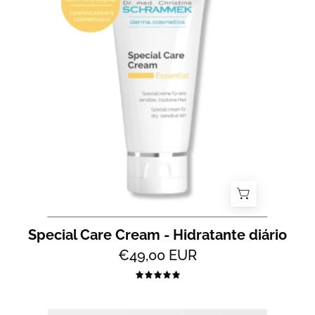
Cream
-
Hidratante
diário
para
Peles
Secas
a
Sensíveis
-
All
2
Skin
Special Care Cream - Hidratante diário
€49,00 EUR
5.0