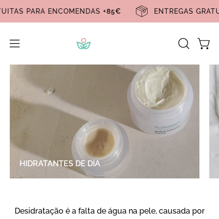
Pular
GRATUITAS PARA ENCOMENDAS
+85€
ENTREGAS G
para
o
conteúdo
Carr
Abra
ABRA
A
o
BARRA
menu
DE
de
PESQUIS
navegação
HIDRATANTES DE DIA
Desidratação é a falta de água na pele, causada por