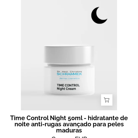
Time
Control
Night
50ml
-
hidratante
de
noite
anti-
rugas
avançado
para
peles
maduras
Time Control Night 50ml - hidratante de
noite anti-rugas avançado para peles
maduras