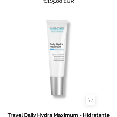
€115,00 EUR
Travel
Daily
Hydra
Maximum
-
Hidratante
diário
com
SPF
20
(15ml)
-
All
2
Skin
Travel Daily Hydra Maximum - Hidratante