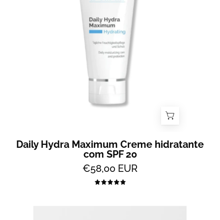
com
proteção
SPF20
-
All
2
Skin
Daily Hydra Maximum Creme hidratante
com SPF 20
€58,00 EUR
5.0
Hyaluron