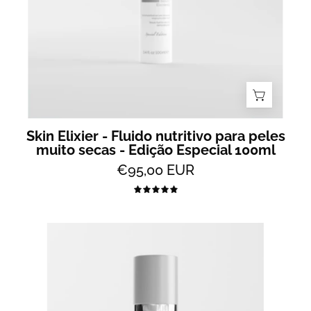
secas
-
Edição
Especial
100ml
Skin Elixier - Fluido nutritivo para peles
muito secas - Edição Especial 100ml
€95,00 EUR
5.0
Skin
Elixier
50ml
-
Fluido