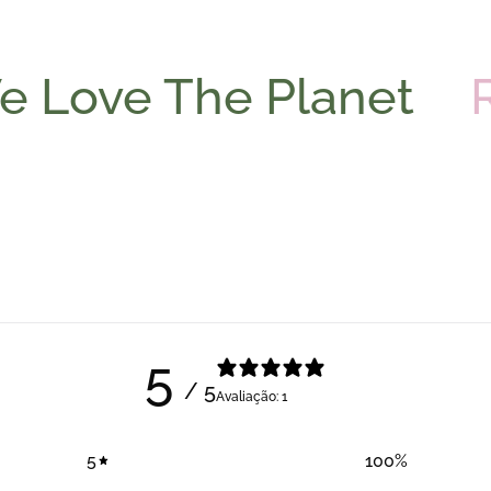
We Love The Planet
5
/ 5
Avaliação: 1
5
100
%