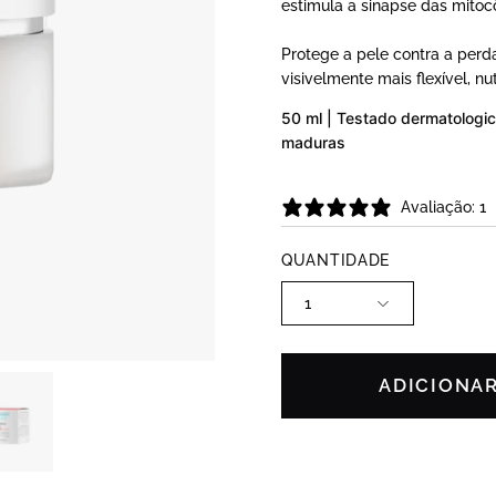
estimula a sinapse das mitoc
Protege a pele contra a perda
visivelmente mais flexível, nut
50 ml | Testado dermatologic
maduras
Avaliação: 1
QUANTIDADE
1
ADICIONA