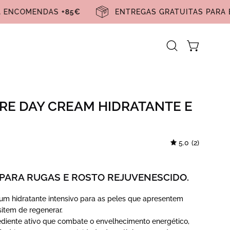
PARA ENCOMENDAS
+85€
ENTREGAS GRATUITAS P
Carrinho ab
Abra
a
barra
de
RE DAY CREAM HIDRATANTE E
pesquisa
5.0
(2)
 PARA RUGAS E ROSTO REJUVENESCIDO.
um hidratante intensivo para as peles que apresentem
sitem de regenerar.
ediente ativo que combate o envelhecimento energético,