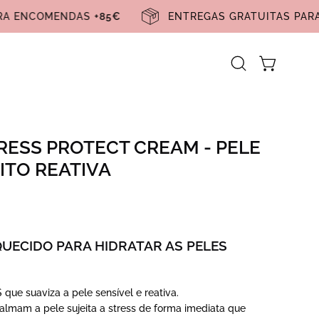
 PARA ENCOMENDAS
+85€
ENTREGAS GRATUITAS 
Carrinho ab
Abra
a
barra
de
RESS PROTECT CREAM - PELE
pesquisa
ITO REATIVA
QUECIDO PARA HIDRATAR AS PELES
ue suaviza a pele sensível e reativa.
calmam a pele sujeita a stress de forma imediata que