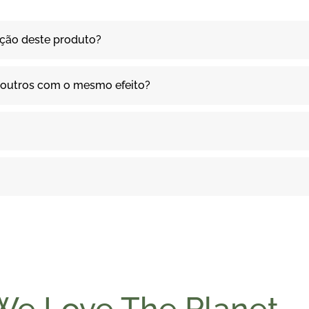
ação deste produto?
 e outros com o mesmo efeito?
We Love The Planet