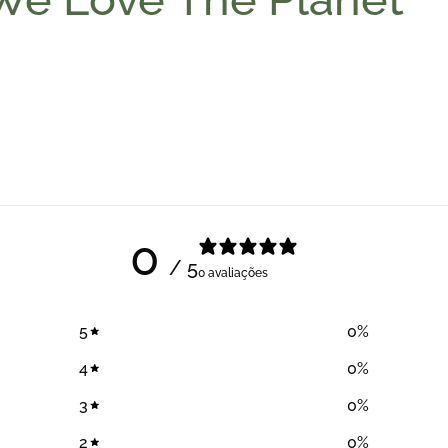
0
/ 5
0 avaliações
5
0
%
4
0
%
3
0
%
2
0
%