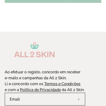
Ao efetuar o registo, concordo em receber
e-mails e campanhas da All 2 Skin.
Li e concordo com os
Termos e Condições
e com a
Política de Privacidade
da All 2 Skin.
Assine